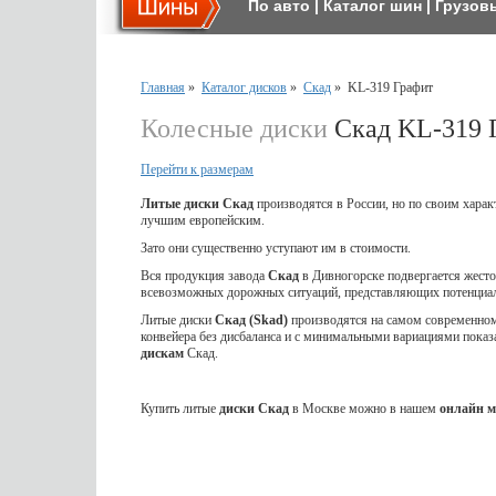
По авто
|
Каталог шин
|
Грузов
Главная
»
Каталог дисков
»
Скад
»
KL-319 Графит
Колесные диски
Скад KL-319 
Перейти к размерам
Литые диски Скад
производятся в России, но по своим харак
лучшим европейским.
Зато они существенно уступают им в стоимости.
Вся продукция завода
Скад
в Дивногорске подвергается жес
всевозможных дорожных ситуаций, представляющих потенциал
Литые диски
Скад (Skad)
производятся на самом современном 
конвейера без дисбаланса и с минимальными вариациями показ
дискам
Скад.
Купить литые
диски Скад
в Москве можно в нашем
онлайн м