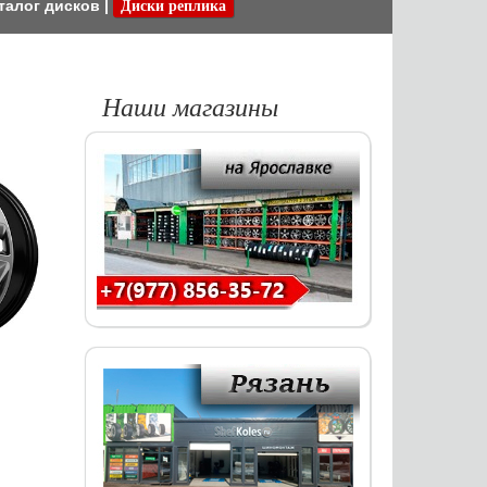
талог дисков
|
Диски реплика
Наши магазины