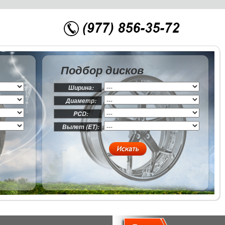
Подбор дисков
Ширина:
Диаметр:
PCD:
Вылет (ET):