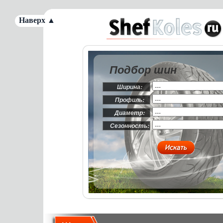
Наверх ▲
Подбор шин
Ширина:
Профиль:
Диаметр:
Сезонность: