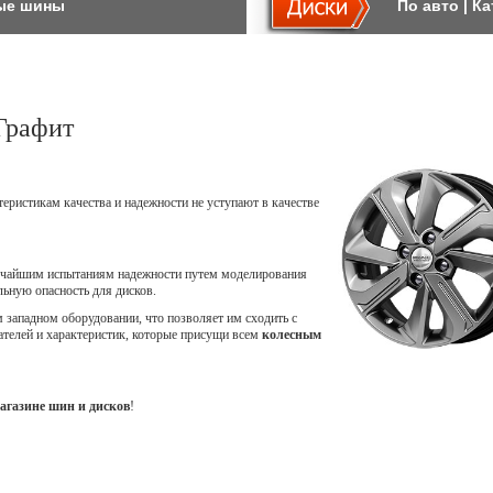
ые шины
По авто
|
Ка
Графит
теристикам качества и надежности не уступают в качестве
точайшим испытаниям надежности путем моделирования
ьную опасность для дисков.
западном оборудовании, что позволяет им сходить с
ателей и характеристик, которые присущи всем
колесным
агазине шин и дисков
!