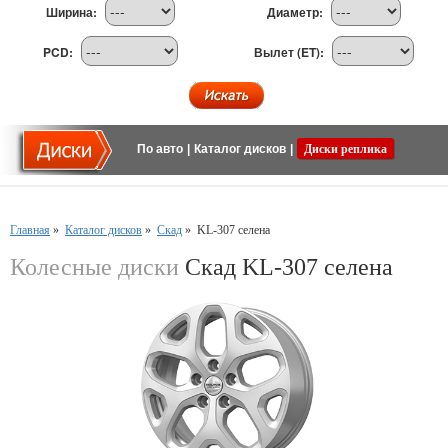
Ширина:
Диаметр:
PCD:
Вылет (ET):
По авто
|
Каталог дисков
|
Диски реплика
Главная
»
Каталог дисков
»
Скад
»
KL-307 селена
Колесные диски
Скад KL-307 селена