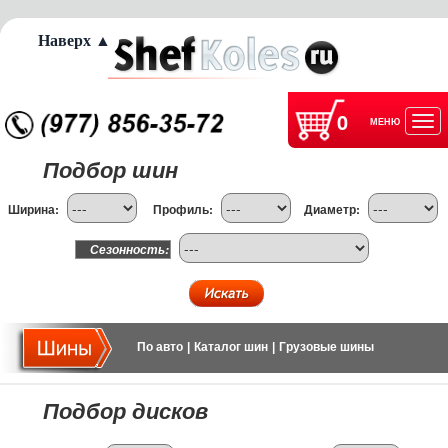
Наверх ▲
0
МЕНЮ
Отк
Подбор шин
нав
Ширина:
Профиль:
Диаметр:
Сезонность:
По авто
|
Каталог шин
|
Грузовые шины
Подбор дисков