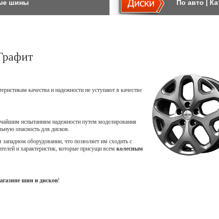
ые шины
По авто
|
Ка
Графит
теристикам качества и надежности не уступают в качестве
точайшим испытаниям надежности путем моделирования
ьную опасность для дисков.
западном оборудовании, что позволяет им сходить с
ателей и характеристик, которые присущи всем
колесным
агазине шин и дисков
!