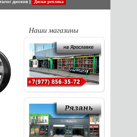
талог дисков
|
Диски реплика
Наши магазины