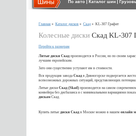
По авто
|
Каталог шин
|
Грузов
Главная
»
Каталог дисков
»
Скад
»
KL-307 Графит
Колесные диски
Скад KL-307 
Перейти к размерам
Литые диски Скад
производятся в России, но по своим харак
лучшим европейским.
Зато они существенно уступают им в стоимости.
Вся продукция завода
Скад
в Дивногорске подвергается жес
всевозможных дорожных ситуаций, представляющих потенциал
Литые диски
Скад (Skad)
производятся на самом современном 
конвейера без дисбаланса и с минимальными вариациями показ
дискам
Скад.
Купить литые
диски Скад
в Москве можно в нашем
онлайн м