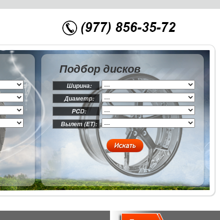
Подбор дисков
Ширина:
Диаметр:
PCD:
Вылет (ET):