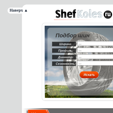
Наверх ▲
Подбор шин
Ширина:
Профиль:
Диаметр:
Сезонность: