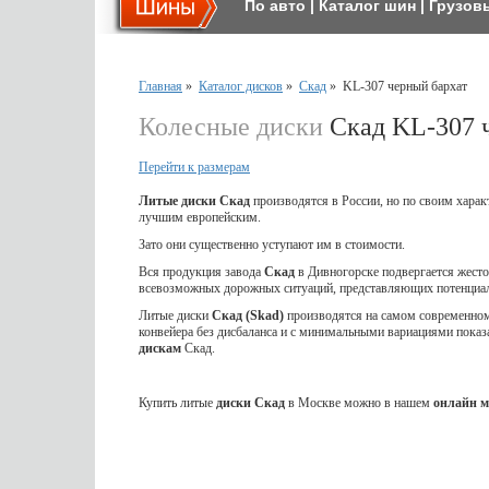
По авто
|
Каталог шин
|
Грузов
Главная
»
Каталог дисков
»
Скад
»
KL-307 черный бархат
Колесные диски
Скад KL-307 
Перейти к размерам
Литые диски Скад
производятся в России, но по своим харак
лучшим европейским.
Зато они существенно уступают им в стоимости.
Вся продукция завода
Скад
в Дивногорске подвергается жес
всевозможных дорожных ситуаций, представляющих потенциал
Литые диски
Скад (Skad)
производятся на самом современном 
конвейера без дисбаланса и с минимальными вариациями показ
дискам
Скад.
Купить литые
диски Скад
в Москве можно в нашем
онлайн м