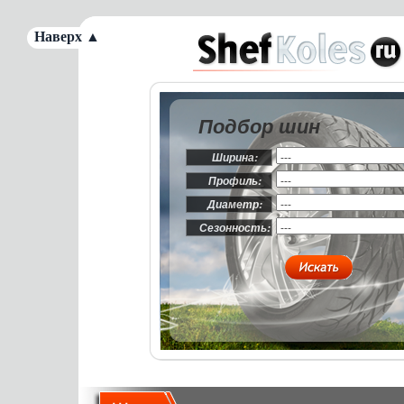
Наверх ▲
Подбор шин
Ширина:
Профиль:
Диаметр:
Сезонность: