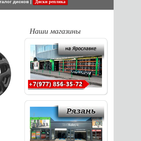
талог дисков
|
Диски реплика
Наши магазины