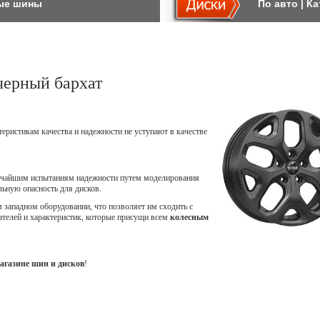
ые шины
По авто
|
Ка
черный бархат
теристикам качества и надежности не уступают в качестве
точайшим испытаниям надежности путем моделирования
ьную опасность для дисков.
западном оборудовании, что позволяет им сходить с
ателей и характеристик, которые присущи всем
колесным
агазине шин и дисков
!