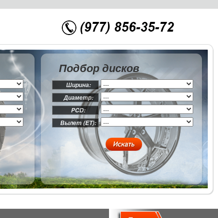
Подбор дисков
Ширина:
Диаметр:
PCD:
Вылет (ET):