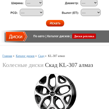
Ширина:
Диаметр:
PCD:
Вылет (ET):
По авто
|
Каталог дисков
|
Диски реплика
Главная
»
Каталог дисков
»
Скад
»
KL-307 алмаз
Колесные диски
Скад KL-307 алмаз