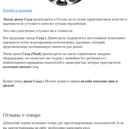
Перейти к размерам
Литые диски Скад
производятся в России, но по своим характеристикам качества и
надежности не уступают в качестве лучшим европейским.
Зато они существенно уступают им в стоимости.
Вся продукция завода
Скад
в Дивногорске подвергается жесточайшим испытаниям
надежности путем моделирования всевозможных дорожных ситуаций,
представляющих потенциальную опасность для дисков.
Литые диски
Скад (Skad)
производятся на самом современном западном
оборудовании, что позволяет им сходить с конвейера без дисбаланса и с
минимальными вариациями показателей и характеристик, которые присущи всем
колесным дискам
Скад.
Купить литые
диски Скад
в Москве можно в нашем
онлайн магазине шин и
дисков
!
Отзывы о товаре
Добавление оценок возможно только для зарегистрированных пользователей. Если
вы зарегистрированы на сайте, необходимо выполнить вход.