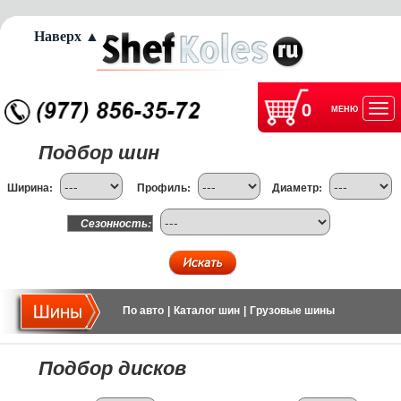
Наверх ▲
0
МЕНЮ
Отк
Подбор шин
нав
Ширина:
Профиль:
Диаметр:
Сезонность:
По авто
|
Каталог шин
|
Грузовые шины
Подбор дисков