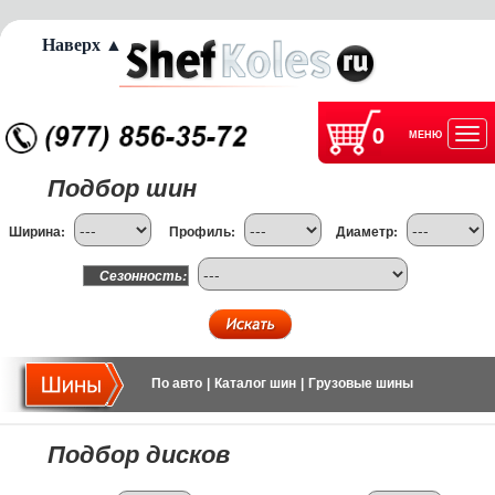
Наверх ▲
0
МЕНЮ
Отк
Подбор шин
нав
Ширина:
Профиль:
Диаметр:
Сезонность:
По авто
|
Каталог шин
|
Грузовые шины
Подбор дисков