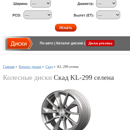
Ширина:
Диаметр:
PCD:
Вылет (ET):
По авто
|
Каталог дисков
|
Диски реплика
Главная
»
Каталог дисков
»
Скад
»
KL-299 селена
Колесные диски
Скад KL-299 селена