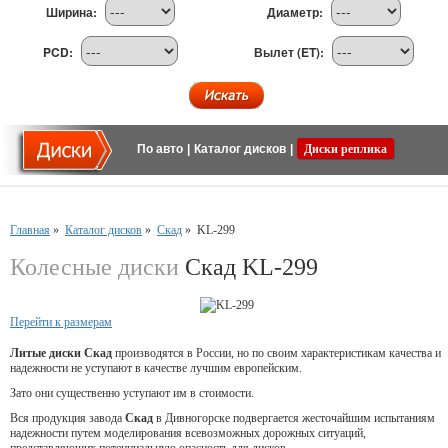
Ширина:
Диаметр:
PCD:
Вылет (ET):
По авто
|
Каталог дисков
|
Диски реплика
Главная
»
Каталог дисков
»
Скад
»
KL-299
Колесные диски
Скад KL-299
Перейти к размерам
Литые диски Скад
производятся в России, но по своим характеристикам качества и
надежности не уступают в качестве лучшим европейским.
Зато они существенно уступают им в стоимости.
Вся продукция завода
Скад
в Дивногорске подвергается жесточайшим испытаниям
надежности путем моделирования всевозможных дорожных ситуаций,
представляющих потенциальную опасность для дисков.