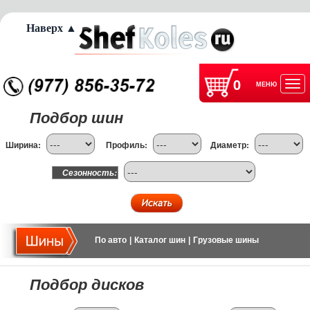
Наверх ▲
0
МЕНЮ
Отк
Подбор шин
нав
Ширина:
Профиль:
Диаметр:
Сезонность:
По авто
|
Каталог шин
|
Грузовые шины
Подбор дисков