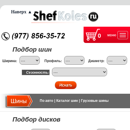
Наверх ▲
0
МЕНЮ
Отк
Подбор шин
нав
Ширина:
Профиль:
Диаметр:
Сезонность:
По авто
|
Каталог шин
|
Грузовые шины
Подбор дисков