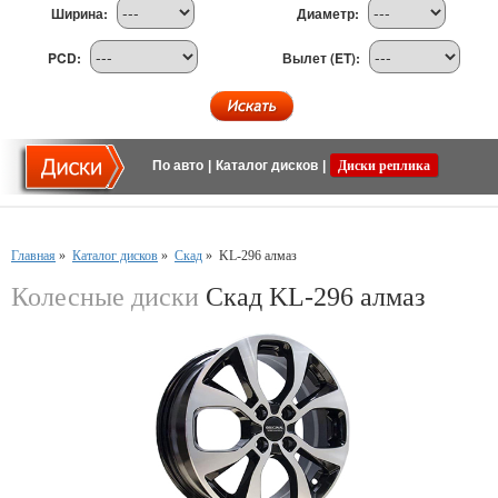
Ширина:
Диаметр:
PCD:
Вылет (ET):
По авто
|
Каталог дисков
|
Диски реплика
Главная
»
Каталог дисков
»
Скад
»
KL-296 алмаз
Колесные диски
Скад KL-296 алмаз