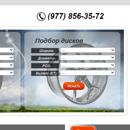
Подбор дисков
Ширина:
Диаметр:
PCD:
Вылет (ET):