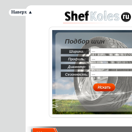
Наверх ▲
Подбор шин
Ширина:
Профиль:
Диаметр:
Сезонность: