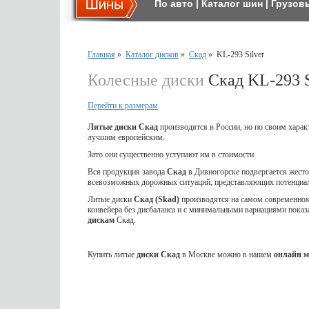
По авто
|
Каталог шин
|
Грузов
Главная
»
Каталог дисков
»
Скад
»
KL-293 Silver
Колесные диски
Скад KL-293 S
Перейти к размерам
Литые диски Скад
производятся в России, но по своим харак
лучшим европейским.
Зато они существенно уступают им в стоимости.
Вся продукция завода
Скад
в Дивногорске подвергается жес
всевозможных дорожных ситуаций, представляющих потенциал
Литые диски
Скад (Skad)
производятся на самом современном 
конвейера без дисбаланса и с минимальными вариациями показ
дискам
Скад.
Купить литые
диски Скад
в Москве можно в нашем
онлайн м