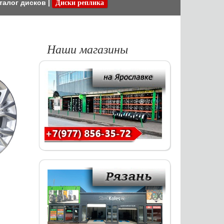
талог дисков
|
Диски реплика
Наши магазины