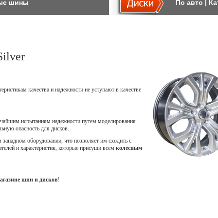
ые шины
По авто
|
Ка
ilver
теристикам качества и надежности не уступают в качестве
точайшим испытаниям надежности путем моделирования
ьную опасность для дисков.
западном оборудовании, что позволяет им сходить с
ателей и характеристик, которые присущи всем
колесным
агазине шин и дисков
!