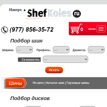
Наверх ▲
0
МЕНЮ
Отк
Подбор шин
нав
Ширина:
Профиль:
Диаметр:
Сезонность:
По авто
|
Каталог шин
|
Грузовые шины
Подбор дисков