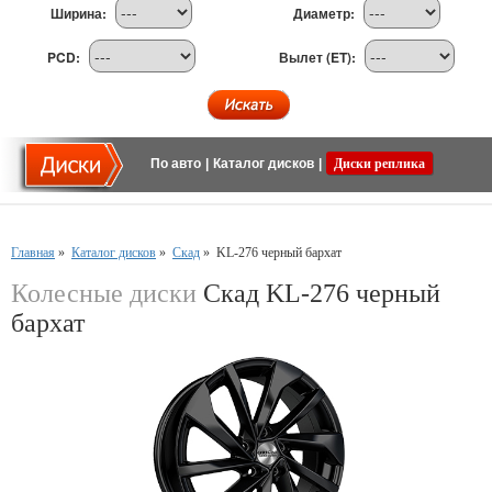
Ширина:
Диаметр:
PCD:
Вылет (ET):
По авто
|
Каталог дисков
|
Диски реплика
Главная
»
Каталог дисков
»
Скад
»
KL-276 черный бархат
Колесные диски
Скад KL-276 черный
бархат