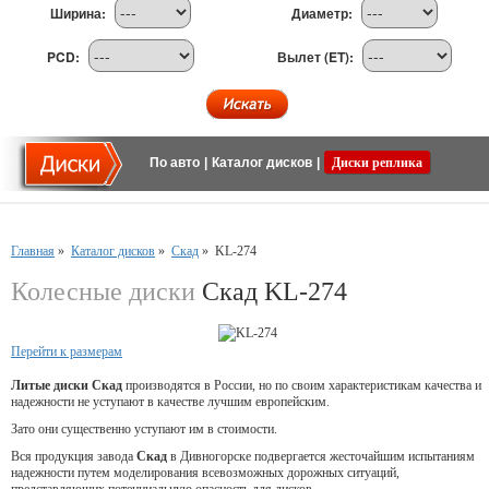
Ширина:
Диаметр:
PCD:
Вылет (ET):
По авто
|
Каталог дисков
|
Диски реплика
Главная
»
Каталог дисков
»
Скад
»
KL-274
Колесные диски
Скад KL-274
Перейти к размерам
Литые диски Скад
производятся в России, но по своим характеристикам качества и
надежности не уступают в качестве лучшим европейским.
Зато они существенно уступают им в стоимости.
Вся продукция завода
Скад
в Дивногорске подвергается жесточайшим испытаниям
надежности путем моделирования всевозможных дорожных ситуаций,
представляющих потенциальную опасность для дисков.