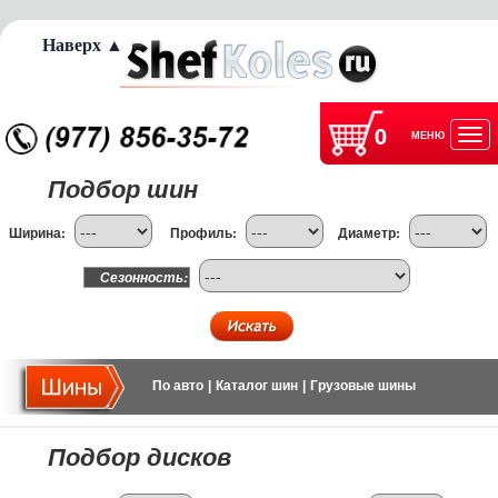
Наверх ▲
0
МЕНЮ
Отк
Подбор шин
нав
Ширина:
Профиль:
Диаметр:
Сезонность:
По авто
|
Каталог шин
|
Грузовые шины
Подбор дисков