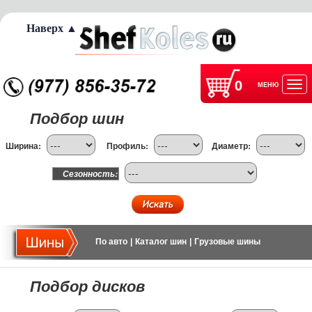
Наверх ▲
0
МЕНЮ
Отк
Подбор шин
нав
Ширина:
Профиль:
Диаметр:
Сезонность:
По авто
|
Каталог шин
|
Грузовые шины
Подбор дисков