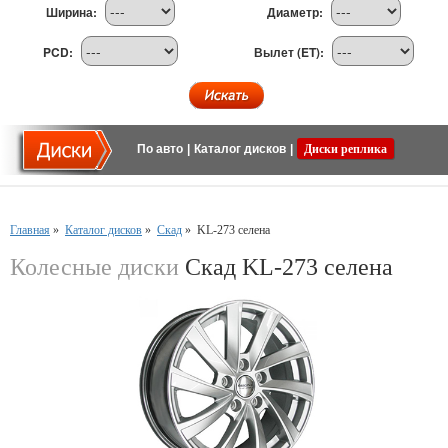
Ширина:
Диаметр:
PCD:
Вылет (ET):
По авто
|
Каталог дисков
|
Диски реплика
Главная
»
Каталог дисков
»
Скад
»
KL-273 селена
Колесные диски
Скад KL-273 селена