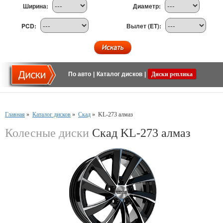
Ширина:
Диаметр:
PCD:
Вылет (ET):
По авто
|
Каталог дисков
|
Диски реплика
Главная
»
Каталог дисков
»
Скад
»
KL-273 алмаз
Колесные диски
Скад KL-273 алмаз