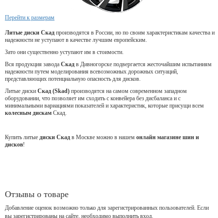
Перейти к размерам
Литые диски Скад
производятся в России, но по своим характеристикам качества и
надежности не уступают в качестве лучшим европейским.
Зато они существенно уступают им в стоимости.
Вся продукция завода
Скад
в Дивногорске подвергается жесточайшим испытаниям
надежности путем моделирования всевозможных дорожных ситуаций,
представляющих потенциальную опасность для дисков.
Литые диски
Скад (Skad)
производятся на самом современном западном
оборудовании, что позволяет им сходить с конвейера без дисбаланса и с
минимальными вариациями показателей и характеристик, которые присущи всем
колесным дискам
Скад.
Купить литые
диски Скад
в Москве можно в нашем
онлайн магазине шин и
дисков
!
Отзывы о товаре
Добавление оценок возможно только для зарегистрированных пользователей. Если
вы зарегистрированы на сайте, необходимо выполнить вход.