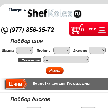
Наверх ▲
0
МЕНЮ
Отк
Подбор шин
нав
Ширина:
Профиль:
Диаметр:
Сезонность:
По авто
|
Каталог шин
|
Грузовые шины
Подбор дисков