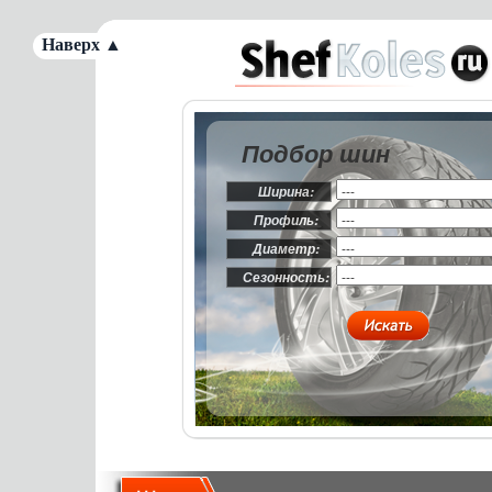
Наверх ▲
Подбор шин
Ширина:
Профиль:
Диаметр:
Сезонность: