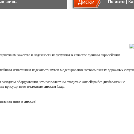
ые шины
По авто
|
Ка
теристикам качества и надежности не уступают в качестве лучшим европейским.
точайшим испытаниям надежности путем моделирования всевозможных дорожных ситуац
западном оборудовании, что позволяет им сходить с конвейера без дисбаланса и с
орые присущи всем
колесным дискам
Скад.
агазине шин и дисков
!