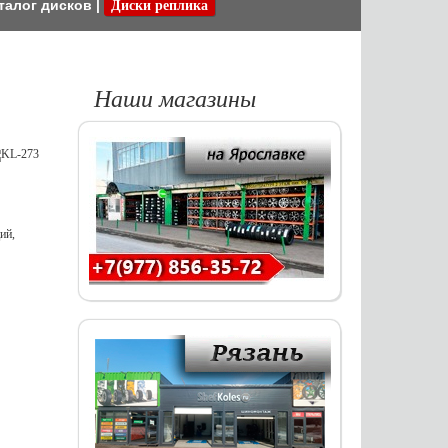
талог дисков
|
Диски реплика
Наши магазины
ий,