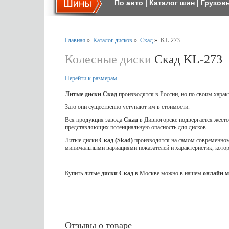
По авто
|
Каталог шин
|
Грузов
Главная
»
Каталог дисков
»
Скад
»
KL-273
Колесные диски
Скад KL-273
Перейти к размерам
Литые диски Скад
производятся в России, но по своим харак
Зато они существенно уступают им в стоимости.
Вся продукция завода
Скад
в Дивногорске подвергается жес
представляющих потенциальную опасность для дисков.
Литые диски
Скад (Skad)
производятся на самом современном 
минимальными вариациями показателей и характеристик, кот
Купить литые
диски Скад
в Москве можно в нашем
онлайн м
Отзывы о товаре