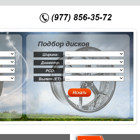
Подбор дисков
Ширина:
Диаметр:
PCD:
Вылет (ET):