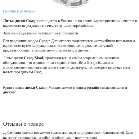
Перейти к размерам
Литые диски Скад
производятся в России, но по своим характеристикам качества и
надежности не уступают в качестве лучшим европейским.
Зато они существенно уступают им в стоимости.
Вся продукция завода
Скад
в Дивногорске подвергается жесточайшим испытаниям
надежности путем моделирования всевозможных дорожных ситуаций,
представляющих потенциальную опасность для дисков.
Литые диски
Скад (Skad)
производятся на самом современном западном
оборудовании, что позволяет им сходить с конвейера без дисбаланса и с
минимальными вариациями показателей и характеристик, которые присущи всем
колесным дискам
Скад.
Купить литые
диски Скад
в Москве можно в нашем
онлайн магазине шин и
дисков
!
Отзывы о товаре
Добавление оценок возможно только для зарегистрированных пользователей. Если
вы зарегистрированы на сайте, необходимо выполнить вход.