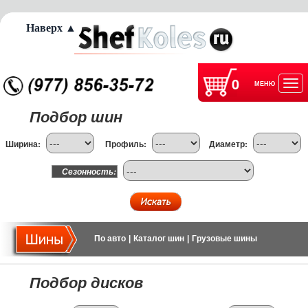
Наверх ▲
0
МЕНЮ
Отк
Подбор шин
нав
Ширина:
Профиль:
Диаметр:
Сезонность:
По авто
|
Каталог шин
|
Грузовые шины
Подбор дисков