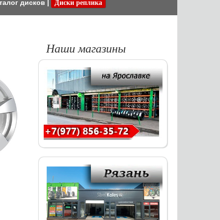
талог дисков
|
Диски реплика
Наши магазины