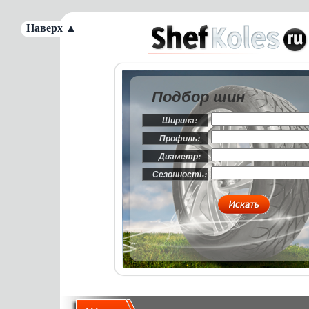
Наверх ▲
Подбор шин
Ширина:
Профиль:
Диаметр:
Сезонность: