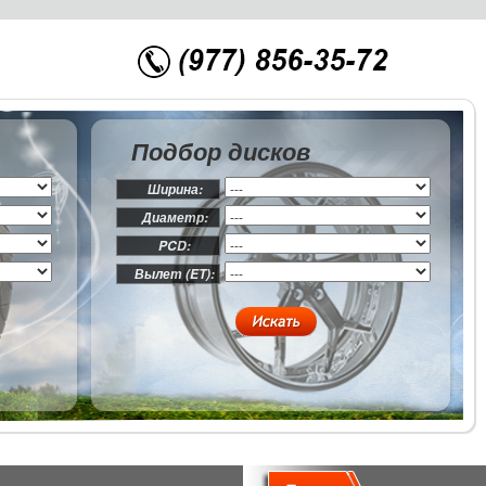
Подбор дисков
Ширина:
Диаметр:
PCD:
Вылет (ET):