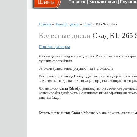
По авто
|
Каталог шин
|
Грузов
Главная
»
Каталог дисков
»
Скад
»
KL-265 Silver
Колесные диски
Скад KL-265 S
Перейти к размерам
Литые диски Скад
производятся в России, но по своим харак
лучшим европейским.
Зато они существенно уступают им в стоимости.
Вся продукция завода
Скад
в Дивногорске подвергается жес
всевозможных дорожных ситуаций, представляющих потенциал
Литые диски
Скад (Skad)
производятся на самом современном 
конвейера без дисбаланса и с минимальными вариациями показ
дискам
Скад.
Купить литые
диски Скад
в Москве можно в нашем
онлайн м