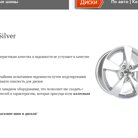
ые шины
По авто
|
Ка
ilver
теристикам качества и надежности не уступают в качестве
точайшим испытаниям надежности путем моделирования
ьную опасность для дисков.
западном оборудовании, что позволяет им сходить с
ателей и характеристик, которые присущи всем
колесным
агазине шин и дисков
!