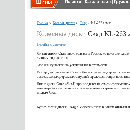
По авто
|
Каталог шин
|
Грузов
Главная
»
Каталог дисков
»
Скад
»
KL-263 алмаз
Колесные диски
Скад KL-263 
Перейти к размерам
Литые диски Скад
производятся в России, но по своим харак
лучшим европейским.
Зато они существенно уступают им в стоимости.
Вся продукция завода
Скад
в Дивногорске подвергается жес
всевозможных дорожных ситуаций, представляющих потенциал
Литые диски
Скад (Skad)
производятся на самом современном 
конвейера без дисбаланса и с минимальными вариациями показ
дискам
Скад.
Купить литые
диски Скад
в Москве можно в нашем
онлайн м