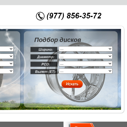
Подбор дисков
Ширина:
Диаметр:
PCD:
Вылет (ET):