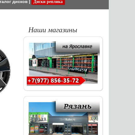
талог дисков
|
Диски реплика
Наши магазины