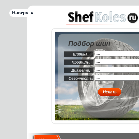
Наверх ▲
Подбор шин
Ширина:
Профиль:
Диаметр:
Сезонность: