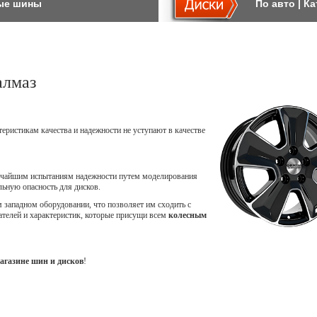
ые шины
По авто
|
Ка
алмаз
теристикам качества и надежности не уступают в качестве
точайшим испытаниям надежности путем моделирования
ьную опасность для дисков.
западном оборудовании, что позволяет им сходить с
ателей и характеристик, которые присущи всем
колесным
агазине шин и дисков
!