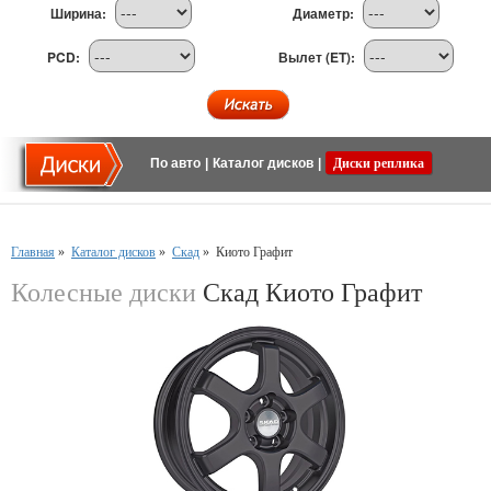
Ширина:
Диаметр:
PCD:
Вылет (ET):
По авто
|
Каталог дисков
|
Диски реплика
Главная
»
Каталог дисков
»
Скад
»
Киото Графит
Колесные диски
Скад Киото Графит