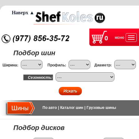
Наверх ▲
0
МЕНЮ
Отк
Подбор шин
нав
Ширина:
Профиль:
Диаметр:
Сезонность:
По авто
|
Каталог шин
|
Грузовые шины
Подбор дисков