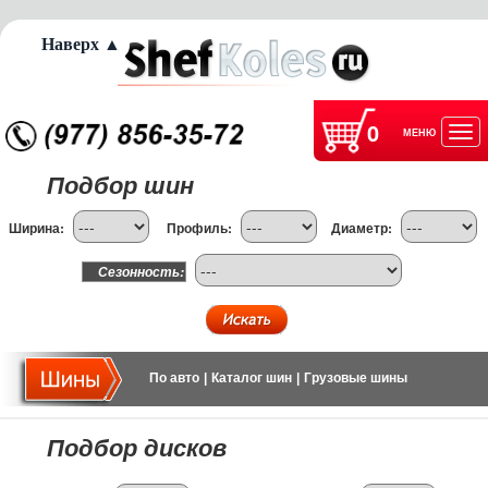
Наверх ▲
0
МЕНЮ
Отк
Подбор шин
нав
Ширина:
Профиль:
Диаметр:
Сезонность:
По авто
|
Каталог шин
|
Грузовые шины
Подбор дисков