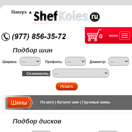
Наверх ▲
0
МЕНЮ
Отк
Подбор шин
нав
Ширина:
Профиль:
Диаметр:
Сезонность:
По авто
|
Каталог шин
|
Грузовые шины
Подбор дисков