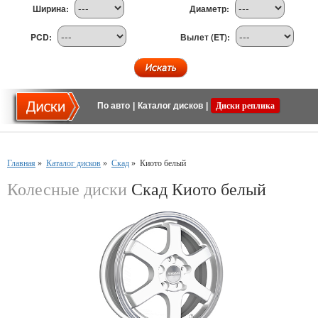
Ширина:
Диаметр:
PCD:
Вылет (ET):
По авто
|
Каталог дисков
|
Диски реплика
Главная
»
Каталог дисков
»
Скад
»
Киото белый
Колесные диски
Скад Киото белый