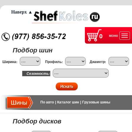
Наверх ▲
0
МЕНЮ
Отк
Подбор шин
нав
Ширина:
Профиль:
Диаметр:
Сезонность:
По авто
|
Каталог шин
|
Грузовые шины
Подбор дисков