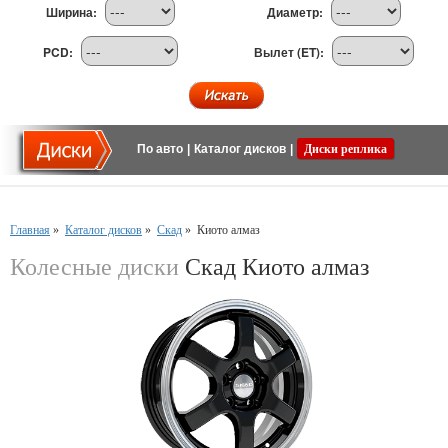
Ширина:
Диаметр:
PCD:
Вылет (ET):
По авто
|
Каталог дисков
|
Диски реплика
Главная
»
Каталог дисков
»
Скад
»
Киото алмаз
Колесные диски
Скад Киото алмаз