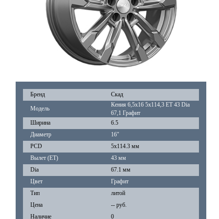
Бренд
Скад
Кения 6,5x16 5x114,3 ET 43 Dia
Модель
67,1 Графит
Ширина
6.5
Диаметр
16"
PCD
5x114.3 мм
Вылет (ET)
43 мм
Dia
67.1 мм
Цвет
Графит
Тип
литой
Цена
-- руб.
Наличие
0