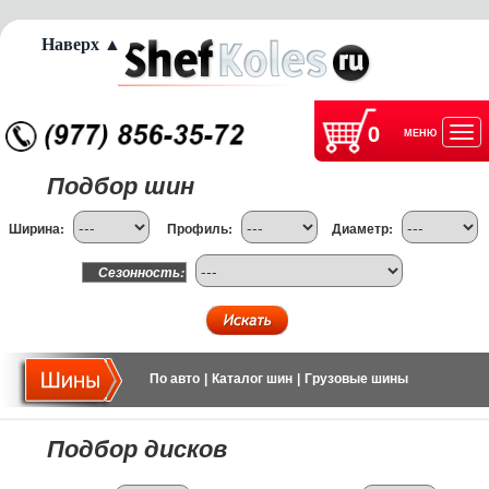
Наверх ▲
0
МЕНЮ
Отк
Подбор шин
нав
Ширина:
Профиль:
Диаметр:
Сезонность:
По авто
|
Каталог шин
|
Грузовые шины
Подбор дисков