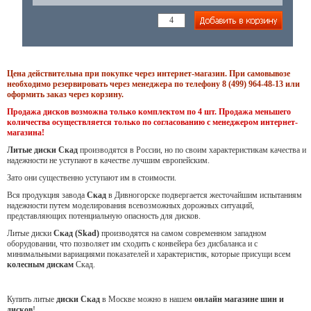
Цена действительна при покупке через интернет-магазин. При самовывозе
необходимо резервировать через менеджера по телефону 8 (499) 964-48-13 или
оформить заказ через корзину.
Продажа дисков возможна только комплектом по 4 шт. Продажа меньшего
количества осуществляется только по согласованию с менеджером интернет-
магазина!
Литые диски Скад
производятся в России, но по своим характеристикам качества и
надежности не уступают в качестве лучшим европейским.
Зато они существенно уступают им в стоимости.
Вся продукция завода
Скад
в Дивногорске подвергается жесточайшим испытаниям
надежности путем моделирования всевозможных дорожных ситуаций,
представляющих потенциальную опасность для дисков.
Литые диски
Скад (Skad)
производятся на самом современном западном
оборудовании, что позволяет им сходить с конвейера без дисбаланса и с
минимальными вариациями показателей и характеристик, которые присущи всем
колесным дискам
Скад.
Купить литые
диски Скад
в Москве можно в нашем
онлайн магазине шин и
дисков
!