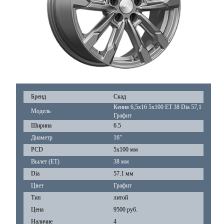
Бренд
Скад
Кения 6,5x16 5x100 ET 38 Dia 57,1
Модель
Графит
Ширина
6.5
Диаметр
16"
PCD
5x100 мм
Вылет (ET)
38 мм
Dia
57.1 мм
Цвет
Графит
Тип
литой
Цена
9500 руб.
Наличие
4