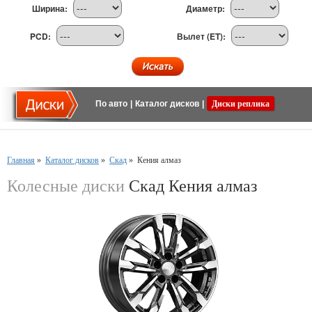
Ширина:
Диаметр:
PCD:
Вылет (ET):
По авто
|
Каталог дисков
|
Диски реплика
Главная
»
Каталог дисков
»
Скад
»
Кения алмаз
Колесные диски
Скад Кения алмаз