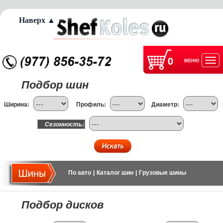
Наверх ▲
0
МЕНЮ
Отк
Подбор шин
нав
Ширина:
Профиль:
Диаметр:
Сезонность:
По авто
|
Каталог шин
|
Грузовые шины
Подбор дисков