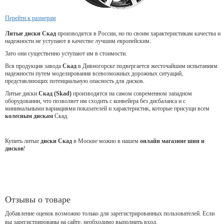
Перейти к размерам
Литые диски Скад
производятся в России, но по своим характеристикам качества и
надежности не уступают в качестве лучшим европейским.
Зато они существенно уступают им в стоимости.
Вся продукция завода
Скад
в Дивногорске подвергается жесточайшим испытаниям
надежности путем моделирования всевозможных дорожных ситуаций,
представляющих потенциальную опасность для дисков.
Литые диски
Скад (Skad)
производятся на самом современном западном
оборудовании, что позволяет им сходить с конвейера без дисбаланса и с
минимальными вариациями показателей и характеристик, которые присущи всем
колесным дискам
Скад.
Купить литые
диски Скад
в Москве можно в нашем
онлайн магазине шин и
дисков
!
Отзывы о товаре
Добавление оценок возможно только для зарегистрированных пользователей. Если
вы зарегистрированы на сайте, необходимо выполнить вход.