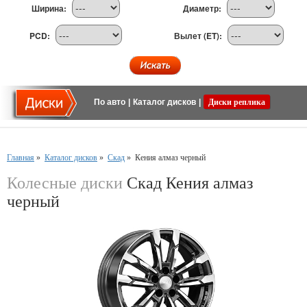
Ширина:
Диаметр:
PCD:
Вылет (ET):
По авто
|
Каталог дисков
|
Диски реплика
Главная
»
Каталог дисков
»
Скад
»
Кения алмаз черный
Колесные диски
Скад Кения алмаз
черный