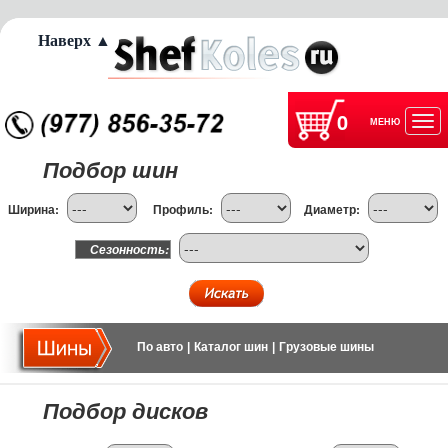
Наверх ▲
0
МЕНЮ
Отк
Подбор шин
нав
Ширина:
Профиль:
Диаметр:
Сезонность:
По авто
|
Каталог шин
|
Грузовые шины
Подбор дисков