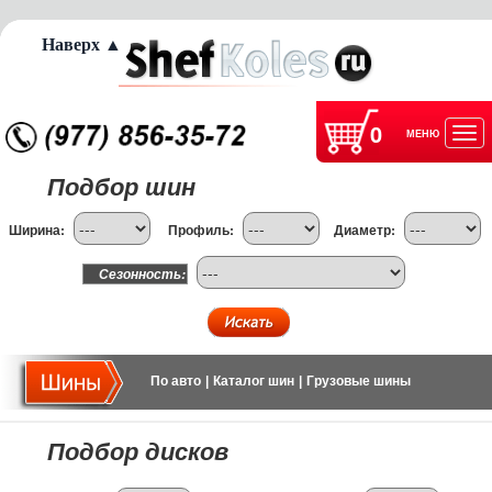
Наверх ▲
0
МЕНЮ
Отк
Подбор шин
нав
Ширина:
Профиль:
Диаметр:
Сезонность:
По авто
|
Каталог шин
|
Грузовые шины
Подбор дисков