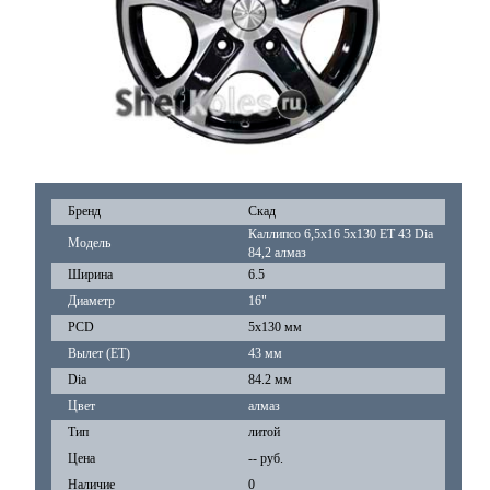
Бренд
Скад
Каллипсо 6,5x16 5x130 ET 43 Dia
Модель
84,2 алмаз
Ширина
6.5
Диаметр
16"
PCD
5x130 мм
Вылет (ET)
43 мм
Dia
84.2 мм
Цвет
алмаз
Тип
литой
Цена
-- руб.
Наличие
0