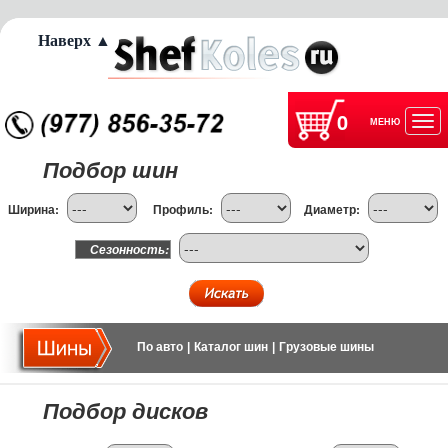
Наверх ▲
0
МЕНЮ
Отк
Подбор шин
нав
Ширина:
Профиль:
Диаметр:
Сезонность:
По авто
|
Каталог шин
|
Грузовые шины
Подбор дисков