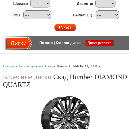
Ширина:
Диаметр:
PCD:
Вылет (ET):
По авто
|
Каталог дисков
|
Диски реплика
Главная
»
Каталог дисков
»
Скад
»
Humber DIAMOND QUARTZ
Колесные диски
Скад Humber DIAMOND
QUARTZ