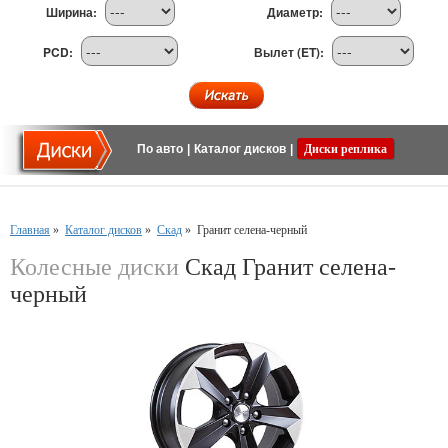
Ширина:
Диаметр:
PCD:
Вылет (ET):
По авто
|
Каталог дисков
|
Диски реплика
Главная
»
Каталог дисков
»
Скад
»
Гранит селена-черный
Колесные диски
Скад Гранит селена-
черный