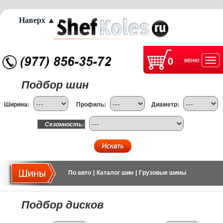
Наверх ▲
0
МЕНЮ
Отк
Подбор шин
нав
Ширина:
Профиль:
Диаметр:
Сезонность:
По авто
|
Каталог шин
|
Грузовые шины
Подбор дисков