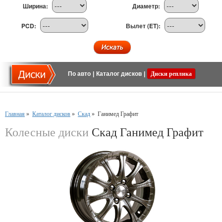
Ширина:
Диаметр:
PCD:
Вылет (ET):
По авто
|
Каталог дисков
|
Диски реплика
Главная
»
Каталог дисков
»
Скад
»
Ганимед Графит
Колесные диски
Скад Ганимед Графит