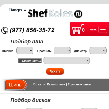
Наверх ▲
0
МЕНЮ
Отк
Подбор шин
нав
Ширина:
Профиль:
Диаметр:
Сезонность:
По авто
|
Каталог шин
|
Грузовые шины
Подбор дисков