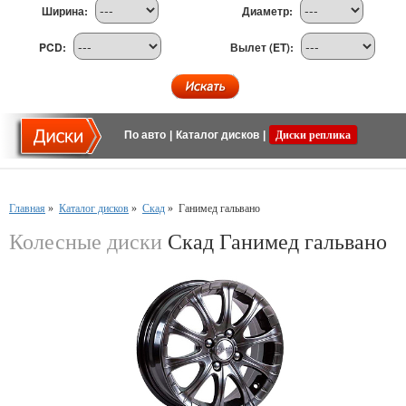
Ширина:
Диаметр:
PCD:
Вылет (ET):
По авто
|
Каталог дисков
|
Диски реплика
Главная
»
Каталог дисков
»
Скад
»
Ганимед гальвано
Колесные диски
Скад Ганимед гальвано