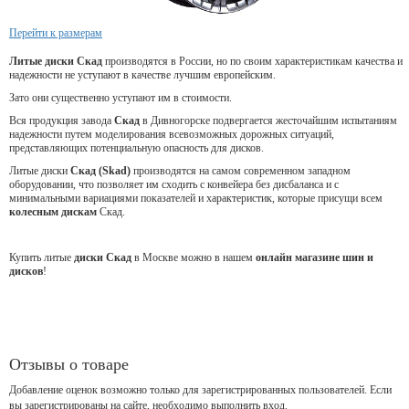
Перейти к размерам
Литые диски Скад
производятся в России, но по своим характеристикам качества и
надежности не уступают в качестве лучшим европейским.
Зато они существенно уступают им в стоимости.
Вся продукция завода
Скад
в Дивногорске подвергается жесточайшим испытаниям
надежности путем моделирования всевозможных дорожных ситуаций,
представляющих потенциальную опасность для дисков.
Литые диски
Скад (Skad)
производятся на самом современном западном
оборудовании, что позволяет им сходить с конвейера без дисбаланса и с
минимальными вариациями показателей и характеристик, которые присущи всем
колесным дискам
Скад.
Купить литые
диски Скад
в Москве можно в нашем
онлайн магазине шин и
дисков
!
Отзывы о товаре
Добавление оценок возможно только для зарегистрированных пользователей. Если
вы зарегистрированы на сайте, необходимо выполнить вход.