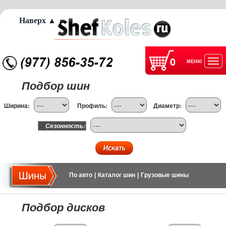
Наверх ▲
0
МЕНЮ
Отк
Подбор шин
нав
Ширина:
Профиль:
Диаметр:
Сезонность:
По авто
|
Каталог шин
|
Грузовые шины
Подбор дисков