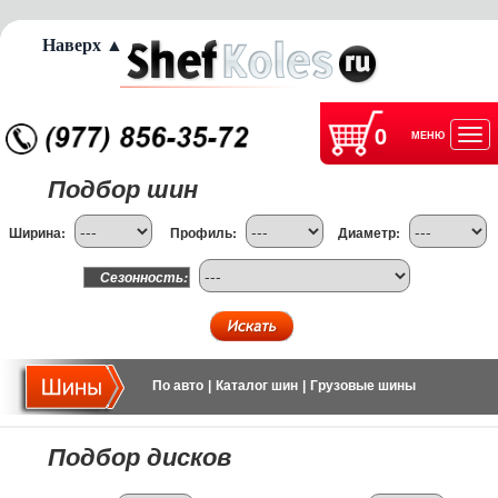
Наверх ▲
0
МЕНЮ
Отк
Подбор шин
нав
Ширина:
Профиль:
Диаметр:
Сезонность:
По авто
|
Каталог шин
|
Грузовые шины
Подбор дисков