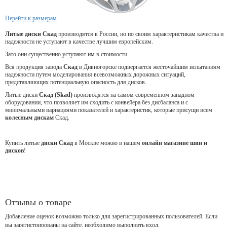
Перейти к размерам
Литые диски Скад
производятся в России, но по своим характеристикам качества и
надежности не уступают в качестве лучшим европейским.
Зато они существенно уступают им в стоимости.
Вся продукция завода
Скад
в Дивногорске подвергается жесточайшим испытаниям
надежности путем моделирования всевозможных дорожных ситуаций,
представляющих потенциальную опасность для дисков.
Литые диски
Скад (Skad)
производятся на самом современном западном
оборудовании, что позволяет им сходить с конвейера без дисбаланса и с
минимальными вариациями показателей и характеристик, которые присущи всем
колесным дискам
Скад.
Купить литые
диски Скад
в Москве можно в нашем
онлайн магазине шин и
дисков
!
Отзывы о товаре
Добавление оценок возможно только для зарегистрированных пользователей. Если
вы зарегистрированы на сайте, необходимо выполнить вход.