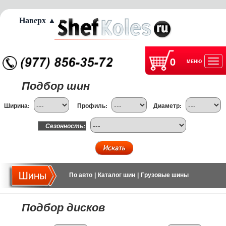
Наверх ▲
0
МЕНЮ
Отк
Подбор шин
нав
Ширина:
Профиль:
Диаметр:
Сезонность:
По авто
|
Каталог шин
|
Грузовые шины
Подбор дисков