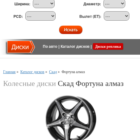
Ширина:
Диаметр:
PCD:
Вылет (ET):
По авто
|
Каталог дисков
|
Диски реплика
Главная
»
Каталог дисков
»
Скад
»
Фортуна алмаз
Колесные диски
Скад Фортуна алмаз