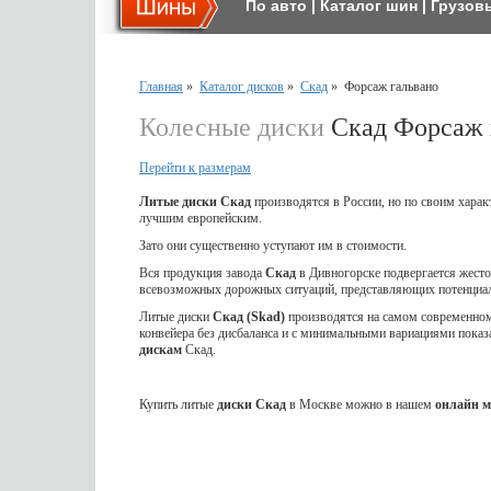
По авто
|
Каталог шин
|
Грузов
Главная
»
Каталог дисков
»
Скад
»
Форсаж гальвано
Колесные диски
Скад Форсаж 
Перейти к размерам
Литые диски Скад
производятся в России, но по своим харак
лучшим европейским.
Зато они существенно уступают им в стоимости.
Вся продукция завода
Скад
в Дивногорске подвергается жес
всевозможных дорожных ситуаций, представляющих потенциал
Литые диски
Скад (Skad)
производятся на самом современном 
конвейера без дисбаланса и с минимальными вариациями показ
дискам
Скад.
Купить литые
диски Скад
в Москве можно в нашем
онлайн м