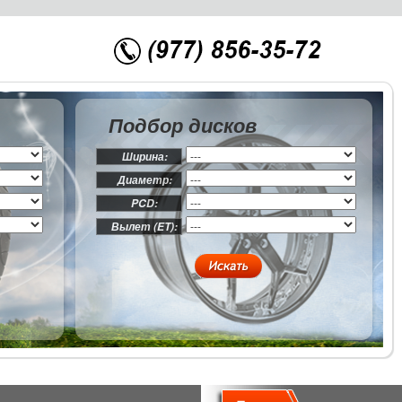
Подбор дисков
Ширина:
Диаметр:
PCD:
Вылет (ET):