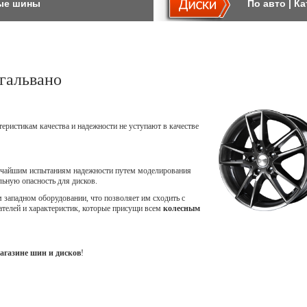
ые шины
По авто
|
Ка
гальвано
теристикам качества и надежности не уступают в качестве
точайшим испытаниям надежности путем моделирования
ьную опасность для дисков.
западном оборудовании, что позволяет им сходить с
ателей и характеристик, которые присущи всем
колесным
агазине шин и дисков
!