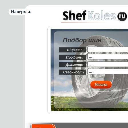
Наверх ▲
Подбор шин
Ширина:
Профиль:
Диаметр:
Сезонность: