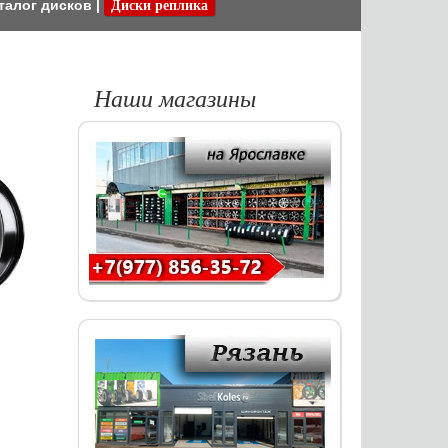
талог дисков
|
Диски реплика
Наши магазины