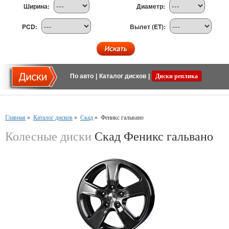
Ширина:
Диаметр:
PCD:
Вылет (ET):
По авто
|
Каталог дисков
|
Диски реплика
Главная
»
Каталог дисков
»
Скад
»
Феникс гальвано
Колесные диски
Скад Феникс гальвано