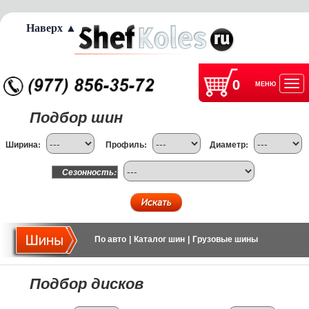
Наверх ▲
0
МЕНЮ
Отк
Подбор шин
нав
Ширина:
Профиль:
Диаметр:
Сезонность:
По авто
|
Каталог шин
|
Грузовые шины
Подбор дисков