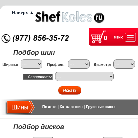
Наверх ▲
0
МЕНЮ
Отк
Подбор шин
нав
Ширина:
Профиль:
Диаметр:
Сезонность:
По авто
|
Каталог шин
|
Грузовые шины
Подбор дисков