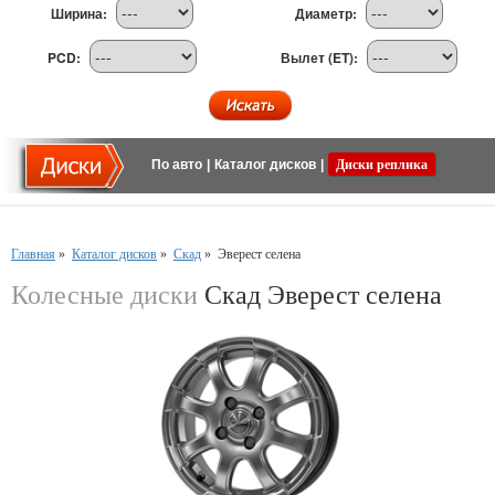
Ширина:
Диаметр:
PCD:
Вылет (ET):
По авто
|
Каталог дисков
|
Диски реплика
Главная
»
Каталог дисков
»
Скад
»
Эверест селена
Колесные диски
Скад Эверест селена