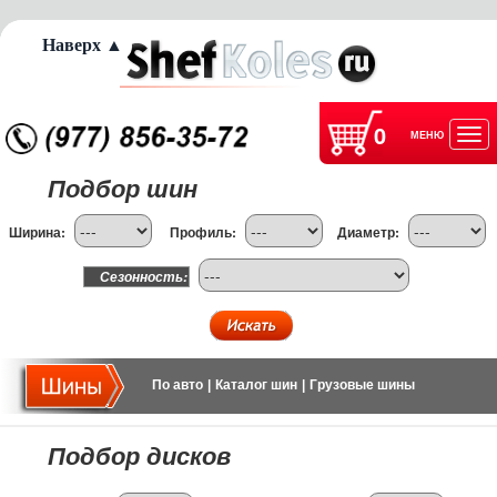
Наверх ▲
0
МЕНЮ
Отк
Подбор шин
нав
Ширина:
Профиль:
Диаметр:
Сезонность:
По авто
|
Каталог шин
|
Грузовые шины
Подбор дисков