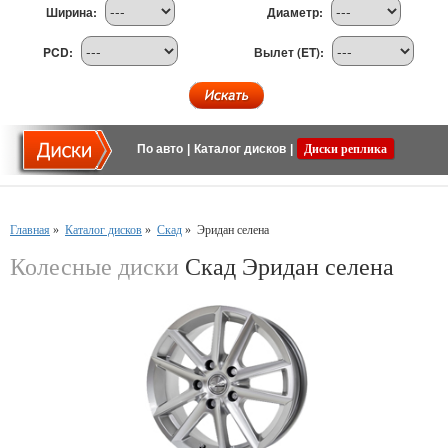
Ширина:
Диаметр:
PCD:
Вылет (ET):
По авто
|
Каталог дисков
|
Диски реплика
Главная
»
Каталог дисков
»
Скад
»
Эридан селена
Колесные диски
Скад Эридан селена