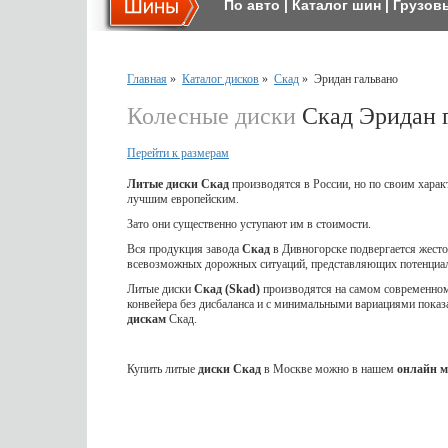
По авто
|
Каталог шин
|
Грузов
Главная
»
Каталог дисков
»
Скад
»
Эридан гальвано
Колесные диски
Скад Эридан 
Перейти к размерам
Литые диски Скад
производятся в России, но по своим харак
лучшим европейским.
Зато они существенно уступают им в стоимости.
Вся продукция завода
Скад
в Дивногорске подвергается жес
всевозможных дорожных ситуаций, представляющих потенциал
Литые диски
Скад (Skad)
производятся на самом современном 
конвейера без дисбаланса и с минимальными вариациями показ
дискам
Скад.
Купить литые
диски Скад
в Москве можно в нашем
онлайн м