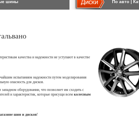
ые шины
По авто
|
Ка
гальвано
теристикам качества и надежности не уступают в качестве
точайшим испытаниям надежности путем моделирования
ьную опасность для дисков.
западном оборудовании, что позволяет им сходить с
ателей и характеристик, которые присущи всем
колесным
агазине шин и дисков
!