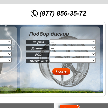
Подбор дисков
Ширина:
Диаметр:
PCD:
Вылет (ET):