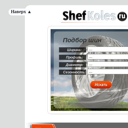
Наверх ▲
Подбор шин
Ширина:
Профиль:
Диаметр:
Сезонность: