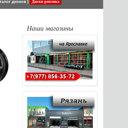
талог дисков
|
Диски реплика
Наши магазины