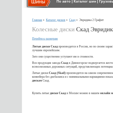
По авто
|
Каталог шин
|
Грузов
Главная
»
Каталог дисков
»
Скад
»
Эвридика 2 Графит
Колесные диски
Скад Эвридик
Перейти к размерам
Литые диски Скад
производятся в России, но по своим харак
лучшим европейским.
Зато они существенно уступают им в стоимости.
Вся продукция завода
Скад
в Дивногорске подвергается жес
всевозможных дорожных ситуаций, представляющих потенциал
Литые диски
Скад (Skad)
производятся на самом современном 
конвейера без дисбаланса и с минимальными вариациями показ
дискам
Скад.
Купить литые
диски Скад
в Москве можно в нашем
онлайн м