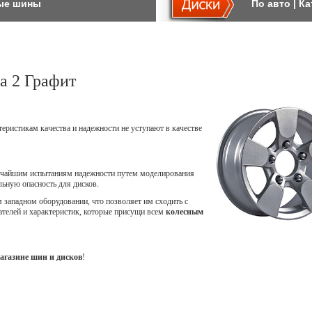
ые шины
По авто
|
Ка
а 2 Графит
теристикам качества и надежности не уступают в качестве
точайшим испытаниям надежности путем моделирования
ьную опасность для дисков.
западном оборудовании, что позволяет им сходить с
ателей и характеристик, которые присущи всем
колесным
агазине шин и дисков
!