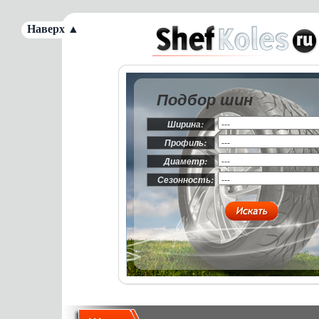
Наверх ▲
Подбор шин
Ширина:
Профиль:
Диаметр:
Сезонность: