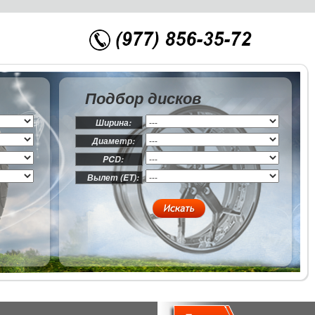
Подбор дисков
Ширина:
Диаметр:
PCD:
Вылет (ET):