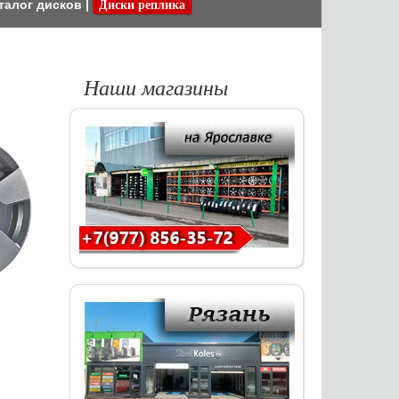
талог дисков
|
Диски реплика
Наши магазины