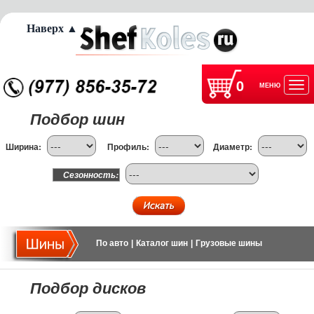
Наверх ▲
0
МЕНЮ
Отк
Подбор шин
нав
Ширина:
Профиль:
Диаметр:
Сезонность:
По авто
|
Каталог шин
|
Грузовые шины
Подбор дисков