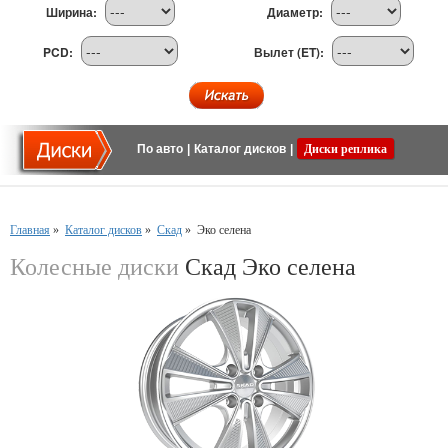
Ширина:
Диаметр:
PCD:
Вылет (ET):
По авто
|
Каталог дисков
|
Диски реплика
Главная
»
Каталог дисков
»
Скад
»
Эко селена
Колесные диски
Скад Эко селена