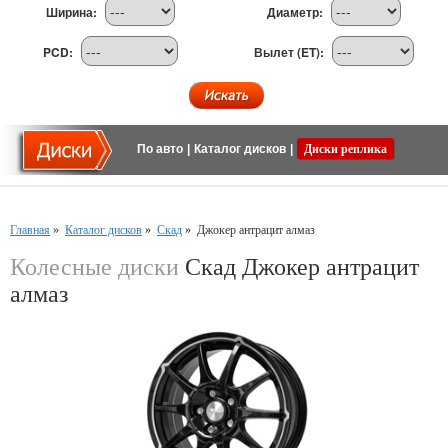
Ширина:
Диаметр:
PCD:
Вылет (ET):
По авто
|
Каталог дисков
|
Диски реплика
Главная
»
Каталог дисков
»
Скад
»
Джокер антрацит алмаз
Колесные диски
Скад Джокер антрацит
алмаз