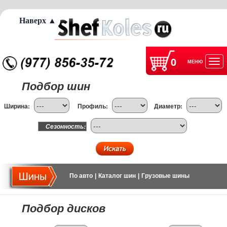
Наверх ▲
0
МЕНЮ
Отк
Подбор шин
нав
Ширина:
Профиль:
Диаметр:
Сезонность:
По авто
|
Каталог шин
|
Грузовые шины
Подбор дисков