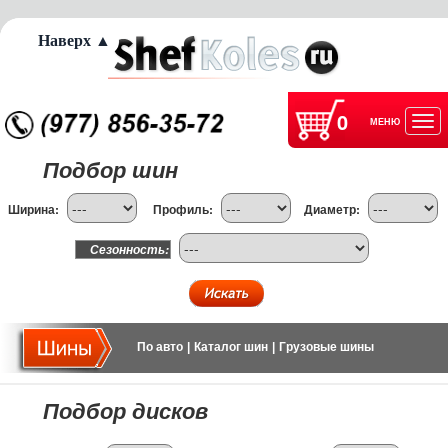
Наверх ▲
0
МЕНЮ
Отк
Подбор шин
нав
Ширина:
Профиль:
Диаметр:
Сезонность:
По авто
|
Каталог шин
|
Грузовые шины
Подбор дисков