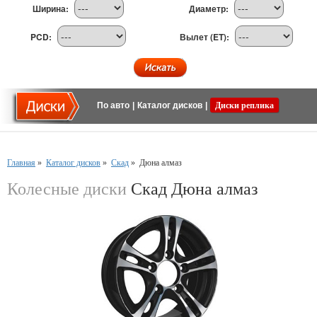
Ширина:
Диаметр:
PCD:
Вылет (ET):
По авто
|
Каталог дисков
|
Диски реплика
Главная
»
Каталог дисков
»
Скад
»
Дюна алмаз
Колесные диски
Скад Дюна алмаз