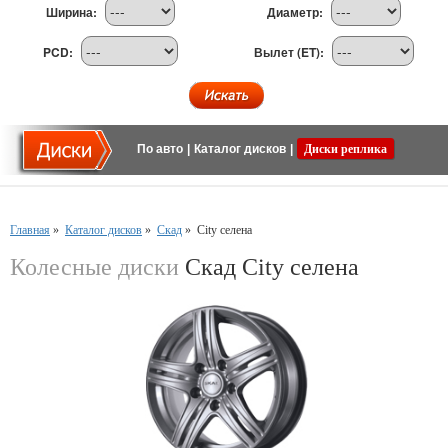
Ширина:
Диаметр:
PCD:
Вылет (ET):
По авто
|
Каталог дисков
|
Диски реплика
Главная
»
Каталог дисков
»
Скад
»
City селена
Колесные диски
Скад City селена