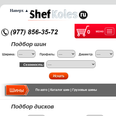
Наверх ▲
0
МЕНЮ
Отк
Подбор шин
нав
Ширина:
Профиль:
Диаметр:
Сезонность:
По авто
|
Каталог шин
|
Грузовые шины
Подбор дисков