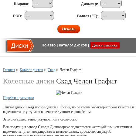
Ширина:
Диаметр:
PCD:
Вылет (ET):
По авто
|
Каталог дисков
|
Диски реплика
Главная
»
Каталог дисков
»
Скад
»
Челси Графит
Колесные диски
Скад Челси Графит
Перейти к размерам
Литые диски Скад
производятся в России, но по своим характеристикам качества и
надежности не уступают в качестве лучшим европейским.
Зато они существенно уступают им в стоимости.
Вся продукция завода
Скад
в Дивногорске подвергается жесточайшим испытаниям
надежности путем моделирования всевозможных дорожных ситуаций,
представляющих потенциальную опасность для дисков.