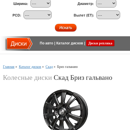
Ширина:
Диаметр:
PCD:
Вылет (ET):
По авто
|
Каталог дисков
|
Диски реплика
Главная
»
Каталог дисков
»
Скад
»
Бриз гальвано
Колесные диски
Скад Бриз гальвано