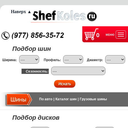
Наверх ▲
0
МЕНЮ
Отк
Подбор шин
нав
Ширина:
Профиль:
Диаметр:
Сезонность:
По авто
|
Каталог шин
|
Грузовые шины
Подбор дисков