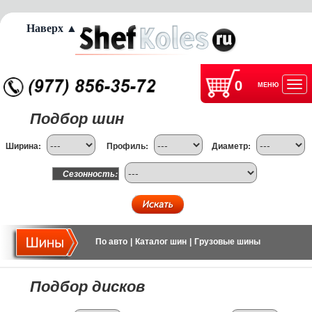
Наверх ▲
0
МЕНЮ
Отк
Подбор шин
нав
Ширина:
Профиль:
Диаметр:
Сезонность:
По авто
|
Каталог шин
|
Грузовые шины
Подбор дисков