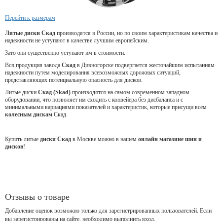
Перейти к размерам
Литые диски Скад
производятся в России, но по своим характеристикам качества и
надежности не уступают в качестве лучшим европейским.
Зато они существенно уступают им в стоимости.
Вся продукция завода
Скад
в Дивногорске подвергается жесточайшим испытаниям
надежности путем моделирования всевозможных дорожных ситуаций,
представляющих потенциальную опасность для дисков.
Литые диски
Скад (Skad)
производятся на самом современном западном
оборудовании, что позволяет им сходить с конвейера без дисбаланса и с
минимальными вариациями показателей и характеристик, которые присущи всем
колесным дискам
Скад.
Купить литые
диски Скад
в Москве можно в нашем
онлайн магазине шин и
дисков
!
Отзывы о товаре
Добавление оценок возможно только для зарегистрированных пользователей. Если
вы зарегистрированы на сайте, необходимо выполнить вход.