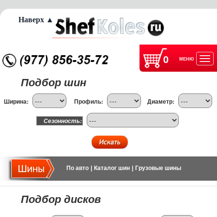
Наверх ▲
0
МЕНЮ
Отк
Подбор шин
нав
Ширина:
Профиль:
Диаметр:
Сезонность:
По авто
|
Каталог шин
|
Грузовые шины
Подбор дисков