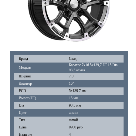
Бренд
Скад
Барахас 7x16 5x139,7 ET 15 Dia
Модель
98,5 алмаз
Ширина
7.0
Диаметр
16"
PCD
5x139.7 мм
Вылет (ET)
15 мм
Dia
98.5 мм
Цвет
алмаз
Тип
литой
Цена
9900 руб.
Наличие
4