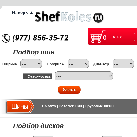
Наверх ▲
0
МЕНЮ
Отк
Подбор шин
нав
Ширина:
Профиль:
Диаметр:
Сезонность:
По авто
|
Каталог шин
|
Грузовые шины
Подбор дисков