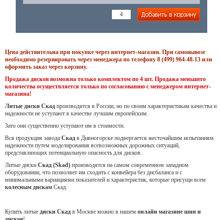
Цена действительна при покупке через интернет-магазин. При самовывозе
необходимо резервировать через менеджера по телефону 8 (499) 964-48-13 или
оформить заказ через корзину.
Продажа дисков возможна только комплектом по 4 шт. Продажа меньшего
количества осуществляется только по согласованию с менеджером интернет-
магазина!
Литые диски Скад
производятся в России, но по своим характеристикам качества и
надежности не уступают в качестве лучшим европейским.
Зато они существенно уступают им в стоимости.
Вся продукция завода
Скад
в Дивногорске подвергается жесточайшим испытаниям
надежности путем моделирования всевозможных дорожных ситуаций,
представляющих потенциальную опасность для дисков.
Литые диски
Скад (Skad)
производятся на самом современном западном
оборудовании, что позволяет им сходить с конвейера без дисбаланса и с
минимальными вариациями показателей и характеристик, которые присущи всем
колесным дискам
Скад.
Купить литые
диски Скад
в Москве можно в нашем
онлайн магазине шин и
дисков
!