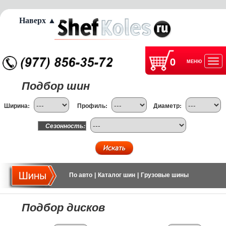
Наверх ▲
0
МЕНЮ
Отк
Подбор шин
нав
Ширина:
Профиль:
Диаметр:
Сезонность:
По авто
|
Каталог шин
|
Грузовые шины
Подбор дисков