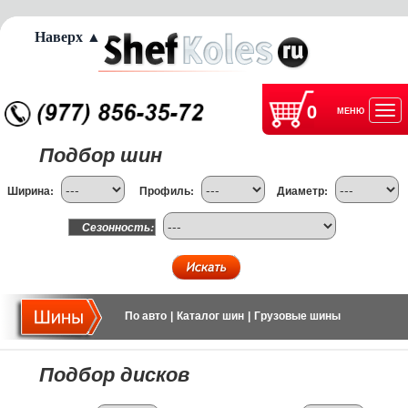
Наверх ▲
0
МЕНЮ
Отк
Подбор шин
нав
Ширина:
Профиль:
Диаметр:
Сезонность:
По авто
|
Каталог шин
|
Грузовые шины
Подбор дисков