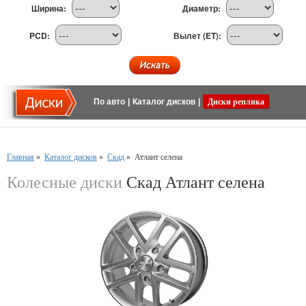
Ширина:
Диаметр:
PCD:
Вылет (ET):
По авто
|
Каталог дисков
|
Диски реплика
Главная
»
Каталог дисков
»
Скад
»
Атлант селена
Колесные диски
Скад Атлант селена