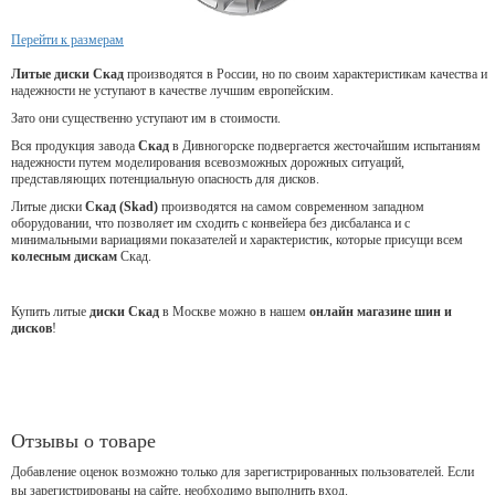
Перейти к размерам
Литые диски Скад
производятся в России, но по своим характеристикам качества и
надежности не уступают в качестве лучшим европейским.
Зато они существенно уступают им в стоимости.
Вся продукция завода
Скад
в Дивногорске подвергается жесточайшим испытаниям
надежности путем моделирования всевозможных дорожных ситуаций,
представляющих потенциальную опасность для дисков.
Литые диски
Скад (Skad)
производятся на самом современном западном
оборудовании, что позволяет им сходить с конвейера без дисбаланса и с
минимальными вариациями показателей и характеристик, которые присущи всем
колесным дискам
Скад.
Купить литые
диски Скад
в Москве можно в нашем
онлайн магазине шин и
дисков
!
Отзывы о товаре
Добавление оценок возможно только для зарегистрированных пользователей. Если
вы зарегистрированы на сайте, необходимо выполнить вход.