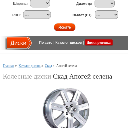
Ширина:
Диаметр:
PCD:
Вылет (ET):
По авто
|
Каталог дисков
|
Диски реплика
Главная
»
Каталог дисков
»
Скад
»
Апогей селена
Колесные диски
Скад Апогей селена