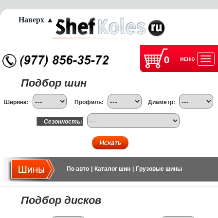
Наверх ▲
0
МЕНЮ
Отк
Подбор шин
нав
Ширина:
Профиль:
Диаметр:
Сезонность:
По авто
|
Каталог шин
|
Грузовые шины
Подбор дисков